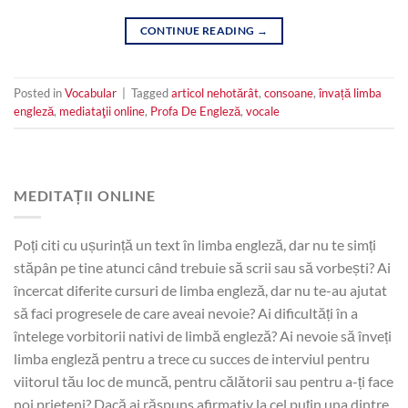
CONTINUE READING
→
Posted in
Vocabular
|
Tagged
articol nehotărât
,
consoane
,
învață limba
engleză
,
mediataţii online
,
Profa De Engleză
,
vocale
MEDITAȚII ONLINE
Poți citi cu ușurință un text în limba engleză, dar nu te simți
stăpân pe tine atunci când trebuie să scrii sau să vorbești? Ai
încercat diferite cursuri de limba engleză, dar nu te-au ajutat
să faci progresele de care aveai nevoie? Ai dificultăți în a
întelege vorbitorii nativi de limbă engleză? Ai nevoie să înveți
limba engleză pentru a trece cu succes de interviul pentru
viitorul tău loc de muncă, pentru călătorii sau pentru a-ți face
noi prieteni? Dacă ai răspuns afirmativ la cel puțin una dintre