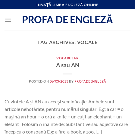
Skip
ÎNVAȚĂ LIMBA ENGLEZĂ ONLINE
to
PROFA DE ENGLEZĂ
content
TAG ARCHIVES:
VOCALE
VOCABULAR
A sau AN
POSTED ON
06/03/2013
BY
PROFADEENGLEZĂ
Cuvintele A şi AN au aceeşi seminficaţie. Ambele sunt
articole nehotârâte, pentru numărul singular: E.g: a car = o
maşină an hour = o oră a knife = un cuţit an elephant = un
elefant Folosim A înainte de: Substantive sau adjective care
încep cu o consoană E.g: a fire, a book, a zoo, […]