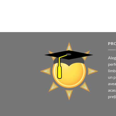
PRO
Aleg
perf
limb
un p
avea
acas
preț