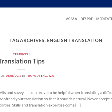
Ă
ACASĂ
DESPRE
MEDITAȚI
TAG ARCHIVES:
ENGLISH TRANSLATION
TRADUCERI
Translation Tips
D ON
03/08/2013
BY
PROFA DE ENGLEZĂ
ts and savvy – it can prove to be helpful when translating a diffic
 proofread your translation so that it sounds natural. Never accept 
lities. Skills and translation expertise come […]