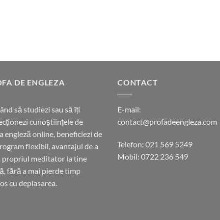
FA DE ENGLEZA
CONTACT
ând să studiezi sau să îți
E-mail:
ecționezi cunoștiințele de
contact@profadeengleza.com
a engleză online, beneficiezi de
Telefon:
021 569 5249
rogram flexibil, avantajul de a
Mobil:
0722 236 549
 propriul meditator la tine
ă, fără a mai pierde timp
ios cu deplasarea.