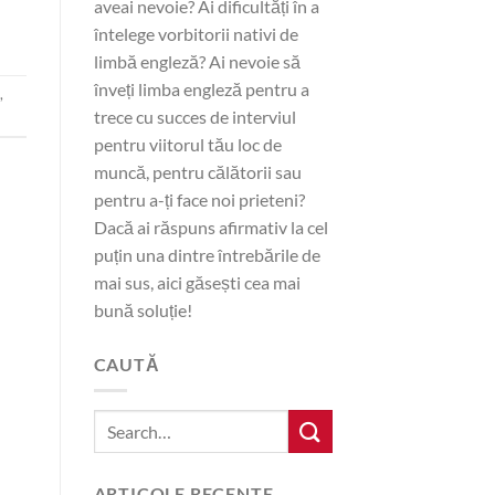
aveai nevoie? Ai dificultăți în a
întelege vorbitorii nativi de
limbă engleză? Ai nevoie să
înveți limba engleză pentru a
,
trece cu succes de interviul
pentru viitorul tău loc de
muncă, pentru călătorii sau
pentru a-ți face noi prieteni?
Dacă ai răspuns afirmativ la cel
puțin una dintre întrebările de
mai sus, aici găsești cea mai
bună soluție!
CAUTĂ
ARTICOLE RECENTE