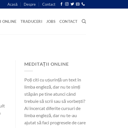
Acasă
Despre
Contact
I ONLINE
TRADUCERI
JOBS
CONTACT
MEDITAȚII ONLINE
Poți citi cu ușurință un text în
limba engleză, dar nu te simți
stăpân pe tine atunci când
trebuie să scrii sau să vorbești?
ult
Ai încercat diferite cursuri de
a
limba engleză, dar nu te-au
ajutat să faci progresele de care