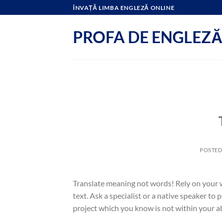
Skip
ÎNVAȚĂ LIMBA ENGLEZĂ ONLINE
to
content
PROFA DE ENGLEZ
POSTE
Translate meaning not words! Rely on your wi
text. Ask a specialist or a native speaker to
project which you know is not within your abi