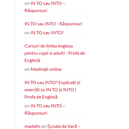
on
IN TO sau INTO –
Răspunsuri
IN TO sau INTO - Răspunsuri
on
IN TO sau INTO?
Cursuri de limba engleza
pentru copii si adulti - Profa de
Engleză
on
Meditații online
IN TO sau INTO? Explicații și
exerciții cu IN TO și INTO |
Profa de Engleză
on
IN TO sau INTO –
Răspunsuri
madalin
on
Școala de Vară –